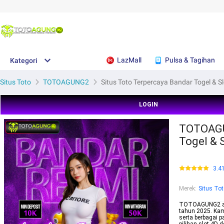
LazMall
Pulsa & Tagihan
Kategori
Situs Toto
TOTOAGUNG2
Situs Toto Terpercaya Bandar Togel & Sl
LOGIN
TOTOAGUN
Togel & S
3.4
Merek
:
Situs To
TOTOAGUNG2 adal
tahun 2025. Kami
serta berbagai p